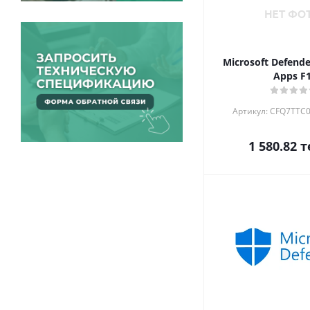
Microsoft Defende
Apps F
Артикул: CFQ7TTC
1 580.82
т