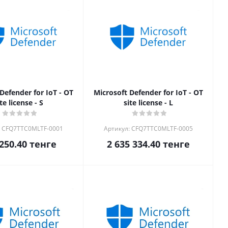
Defender for IoT - OT
Microsoft Defender for IoT - OT
ite license - S
site license - L
: CFQ7TTC0MLTF-0001
Артикул: CFQ7TTC0MLTF-0005
250.40
тенге
2 635 334.40
тенге