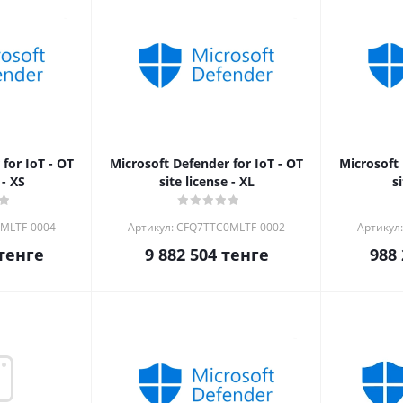
for IoT - OT
Microsoft Defender for IoT - OT
Microsoft 
 - XS
site license - XL
s
0MLTF-0004
Артикул: CFQ7TTC0MLTF-0002
Артикул
тенге
9 882 504
тенге
988 