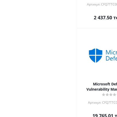
Артикул: CFQ7TTC
2 437.50
т
Microsoft De
Vulnerability M
Артикул: CFQ7TTC
19 765.01
т