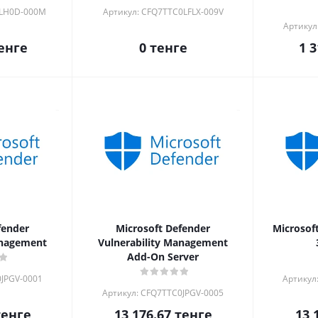
0LH0D-000M
Артикул: CFQ7TTC0LFLX-009V
Артикул
енге
0
тенге
1 3
fender
Microsoft Defender
Microsoft
anagement
Vulnerability Management
Add-On Server
0JPGV-0001
Артикул
Артикул: CFQ7TTC0JPGV-0005
енге
13 176.67
тенге
13 