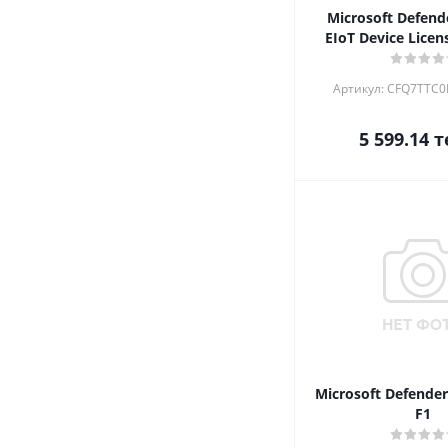
Microsoft Defende
EIoT Device Licen
Артикул: CFQ7TTC
5 599.14
т
Microsoft Defender 
F1