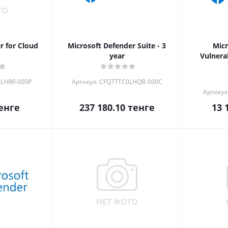
r for Cloud
Microsoft Defender Suite - 3
Micr
1
year
Vulnera
0LHRR-000P
Артикул: CFQ7TTC0LHQB-000C
Артикул
енге
237 180.10
тенге
13 