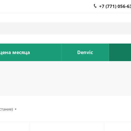
+7 (771) 056-6
 цена месяца
Denvic
стание)