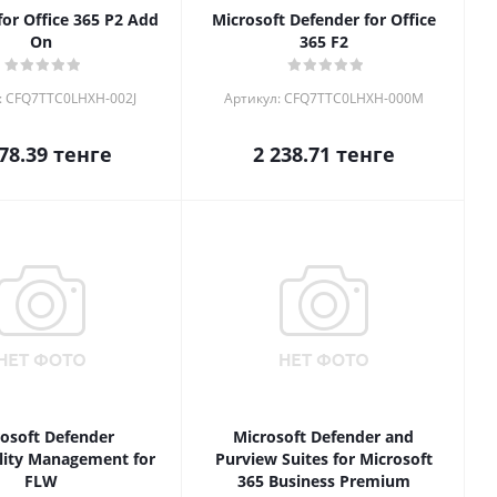
for Office 365 P2 Add
Microsoft Defender for Office
On
365 F2
: CFQ7TTC0LHXH-002J
Артикул: CFQ7TTC0LHXH-000M
78.39
тенге
2 238.71
тенге
osoft Defender
Microsoft Defender and
lity Management for
Purview Suites for Microsoft
FLW
365 Business Premium