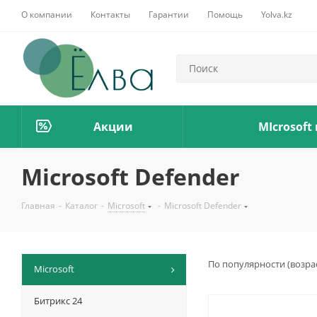
О компании
Контакты
Гарантии
Помощь
Yolva.kz
Акции
MIcrosoft
Microsoft Defender
Главная
-
Каталог
-
Microsoft
-
Microsoft Defender
По популярности (возра
Microsoft
Битрикс 24