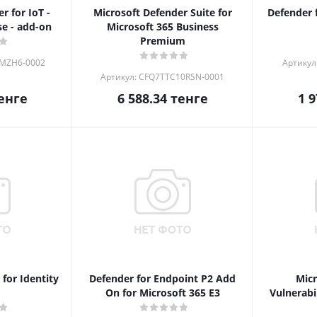
r for IoT -
Microsoft Defender Suite for
Defender 
se - add-on
Microsoft 365 Business
Premium
0MZH6-0002
Артикул
Артикул: CFQ7TTC10RSN-0001
енге
6 588.34
тенге
1 9
for Identity
Defender for Endpoint P2 Add
Micr
On for Microsoft 365 E3
Vulnerabi