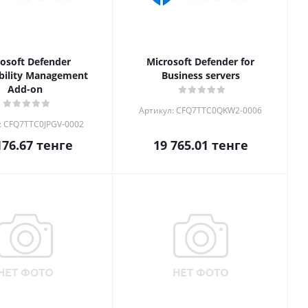
osoft Defender
Microsoft Defender for
bility Management
Business servers
Add-on
Артикул: CFQ7TTC0QKW2-0006
: CFQ7TTC0JPGV-0002
176.67
тенге
19 765.01
тенге