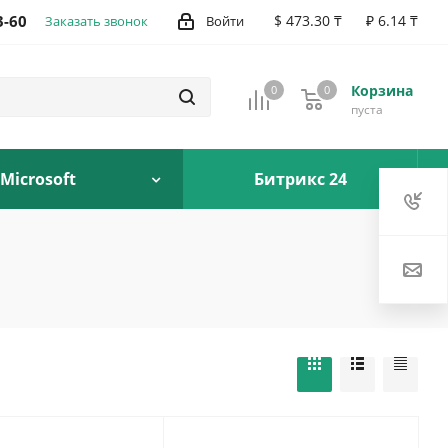
3-60
$ 473.30 ₸
₽ 6.14 ₸
Заказать звонок
Войти
Корзина
0
0
0
пуста
Microsoft
Битрикс 24