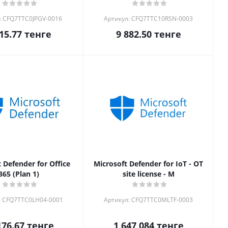
: CFQ7TTC0JPGV-0016
Артикул: CFQ7TTC10RSN-0003
15.77
тенге
9 882.50
тенге
 Defender for Office
Microsoft Defender for IoT - OT
365 (Plan 1)
site license - M
: CFQ7TTC0LH04-0001
Артикул: CFQ7TTC0MLTF-0003
176.67
тенге
1 647 084
тенге