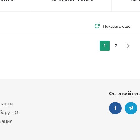
Показать еще
1
2
Оставайтес
ставки
бору ПО
кация