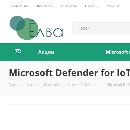
О компании
Контакты
Гарантии
Помощь
Yolva.kz
Акции
MIcrosoft
Microsoft Defender for IoT 
Главная
-
Каталог
-
Microsoft
-
Microsoft Defender
-
Microsoft Defe