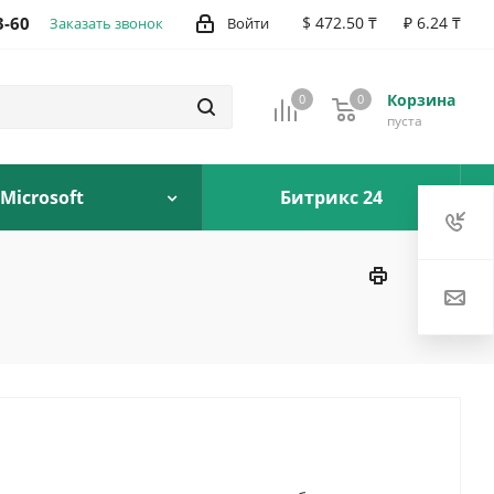
3-60
$ 472.50 ₸
₽ 6.24 ₸
Заказать звонок
Войти
Корзина
0
0
0
пуста
Microsoft
Битрикс 24