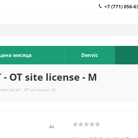
+7 (771) 056-6
 цена месяца
Denvic
- OT site license - M
nder for IoT - OT site license - M