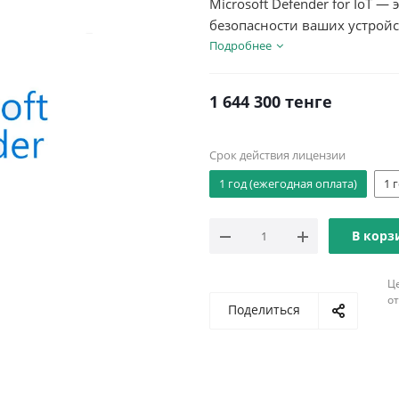
Microsoft Defender for IoT 
безопасности ваших устройств
— это лицензия, позволяющ
Подробнее
критическую инфраструктур
1 644 300
тенге
Срок действия лицензии
1 год (ежегодная оплата)
1 
В корз
Ц
о
Поделиться