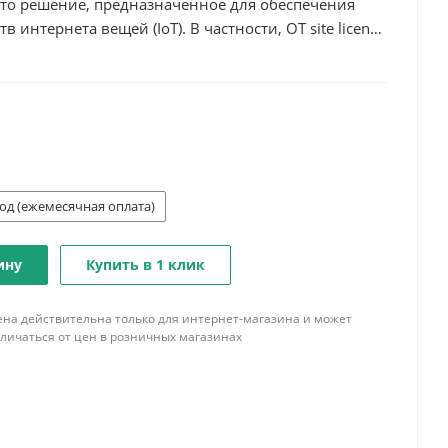
— это решение, предназначенное для обеспечения
 интернета вещей (IoT). В частности, OT site license
ая защищать ваши операционные технологии (OT) и
у.
год (ежемесячная оплата)
ину
Купить в 1 клик
ена действительна только для интернет-магазина и может
тличаться от цен в розничных магазинах