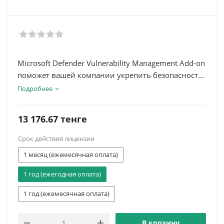
Microsoft Defender Vulnerability Management Add-on
поможет вашей компании укрепить безопасность
электронной почты и средств совместной работы,
Подробнее
предотвратить угрозы и обеспечить
бесперебойную работу бизнес-процессов.
13 176.67
тенге
Срок действия лицензии
1 месяц (ежемесячная оплата)
1 год (ежегодная оплата)
1 год (ежемесячная оплата)
В корзину