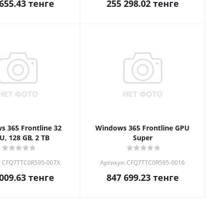
655.43
тенге
255 298.02
тенге
 365 Frontline 32
Windows 365 Frontline GPU
U, 128 GB, 2 TB
Super
: CFQ7TTC0R595-007X
Артикул: CFQ7TTC0R595-0016
009.63
тенге
847 699.23
тенге