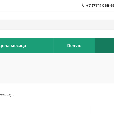
+7 (771) 056-6
 цена месяца
Denvic
стание)