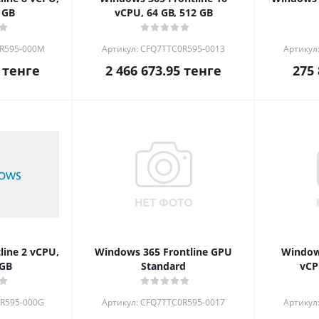
 GB
vCPU, 64 GB, 512 GB
0R595-000M
Артикул: CFQ7TTC0R595-0013
Артикул
тенге
2 466 673.95
тенге
275 
line 2 vCPU,
Windows 365 Frontline GPU
Windows
 GB
Standard
vCP
0R595-000G
Артикул: CFQ7TTC0R595-0017
Артикул