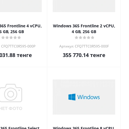
65 Frontline 4 vCPU,
Windows 365 Frontline 2 vCPU,
6 GB, 256 GB
4 GB, 256 GB
: CFQ7TTC0R595-000P
Артикул: CFQ7TTC0R595-000F
031.88
тенге
355 770.14
тенге
65 Frontline Select,
Windows 365 Frontline 8 vCPU,