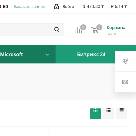
3-60
$ 473.30 ₸
₽ 6.14 ₸
Заказать звонок
Войти
Корзина
0
0
0
пуста
Microsoft
Битрикс 24