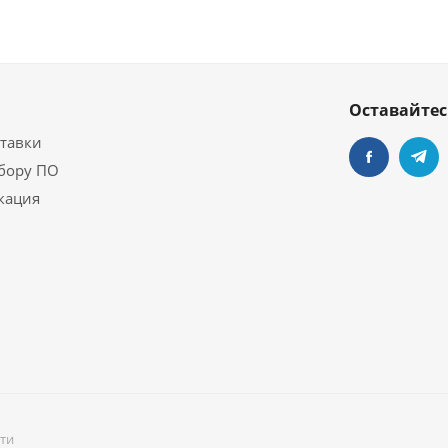
Оставайтес
ставки
бору ПО
кация
ати