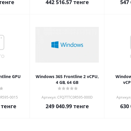
тенге
442 516.57
тенге
547 
ntline GPU
Windows 365 Frontline 2 vCPU,
Windows
4 GB, 64 GB
vCP
0R595-0015
Артикул: CFQ7TTC0R595-000D
Артикул
тенге
249 040.99
тенге
630 