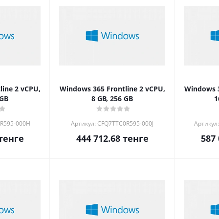
line 2 vCPU,
Windows 365 Frontline 2 vCPU,
Windows 3
 GB
8 GB, 256 GB
1
0R595-000H
Артикул: CFQ7TTC0R595-000J
Артикул
тенге
444 712.68
тенге
587 