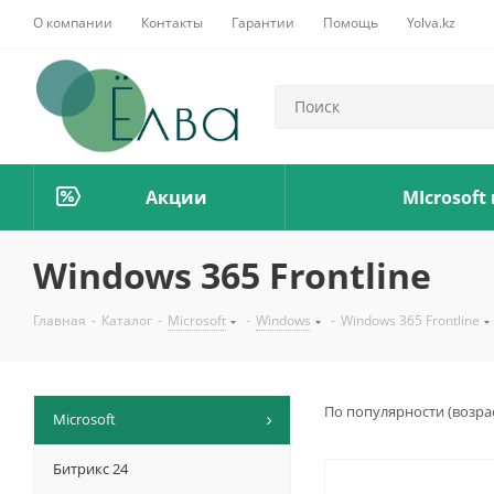
О компании
Контакты
Гарантии
Помощь
Yolva.kz
Акции
MIcrosoft
Windows 365 Frontline
Главная
-
Каталог
-
Microsoft
-
Windows
-
Windows 365 Frontline
По популярности (возра
Microsoft
Битрикс 24