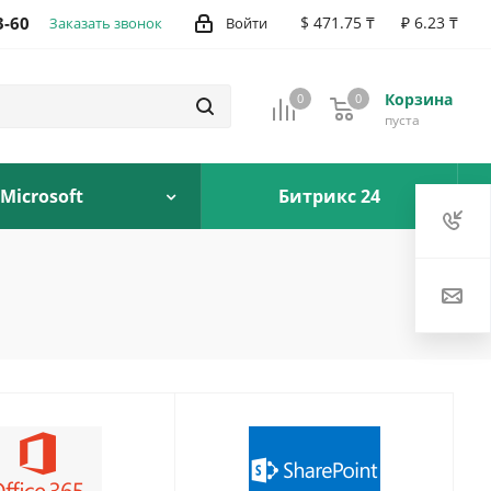
3-60
$ 471.75 ₸
₽ 6.23 ₸
Заказать звонок
Войти
Корзина
0
0
0
пуста
Microsoft
Битрикс 24