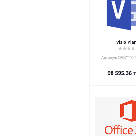
Visio Pla
Артикул: CFQ7TTC
98 595.36
т