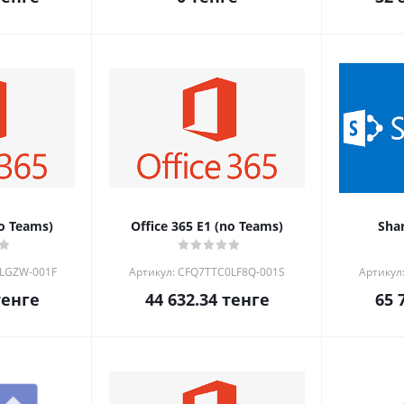
no Teams)
Office 365 E1 (no Teams)
Shar
0LGZW-001F
Артикул: CFQ7TTC0LF8Q-001S
Артикул
енге
44 632.34
тенге
65 