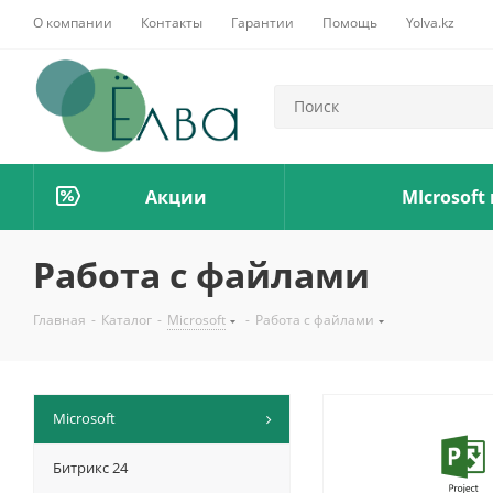
О компании
Контакты
Гарантии
Помощь
Yolva.kz
Акции
MIcrosoft
Работа с файлами
Главная
-
Каталог
-
Microsoft
-
Работа с файлами
Microsoft
Битрикс 24