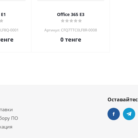
 E1
Office 365 E3
0LF8Q-0001
Артикул: CFQ7TTC0LF8R-0008
енге
0
тенге
Оставайтес
ставки
бору ПО
кация