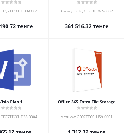
: CFQ7TTC0HDB0-0004
Артикул: CFQ7TTC0HD9Z-0002
190.72
тенге
361 516.32
тенге
Visio Plan 1
Office 365 Extra File Storage
: CFQ7TTC0HD33-0004
Артикул: CFQ7TTC0LHS9-0001
865.12
тенге
1 312.72
тенге