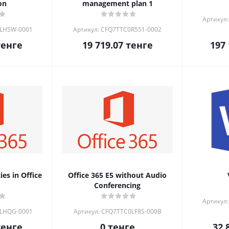
on
management plan 1
Артикул
0LHSW-0001
Артикул: CFQ7TTC0R551-0002
енге
19 719.07
тенге
197 
ies in Office
Office 365 E5 without Audio
Conferencing
Артикул
0LHQG-0001
Артикул: CFQ7TTC0LF8S-000B
енге
0
тенге
32 