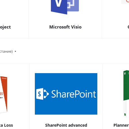
oject
Microsoft Visio
стание)
ta Loss
SharePoint advanced
Planner