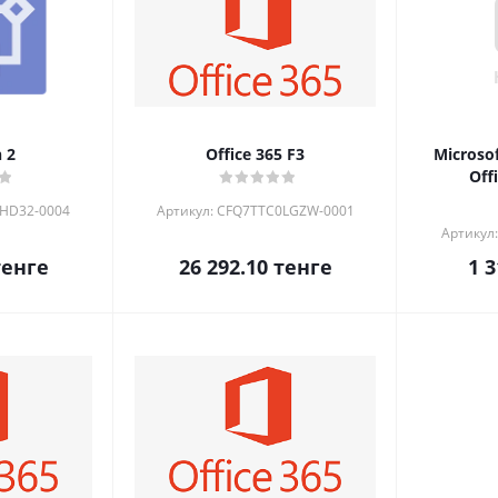
n 2
Office 365 F3
Microsof
Off
0HD32-0004
Артикул: CFQ7TTC0LGZW-0001
Артикул
енге
26 292.10
тенге
1 3