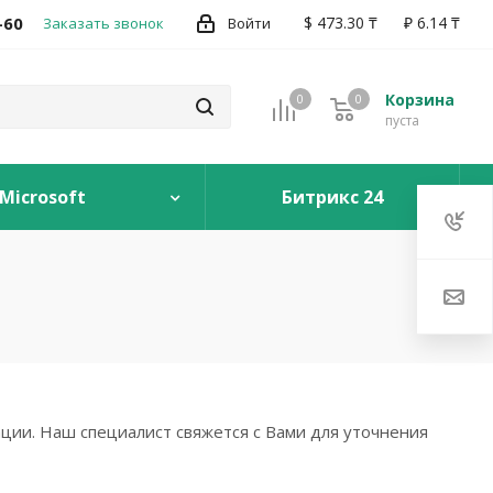
-60
$ 473.30 ₸
₽ 6.14 ₸
Заказать звонок
Войти
Корзина
0
0
0
пуста
Microsoft
Битрикс 24
ции. Наш специалист свяжется с Вами для уточнения