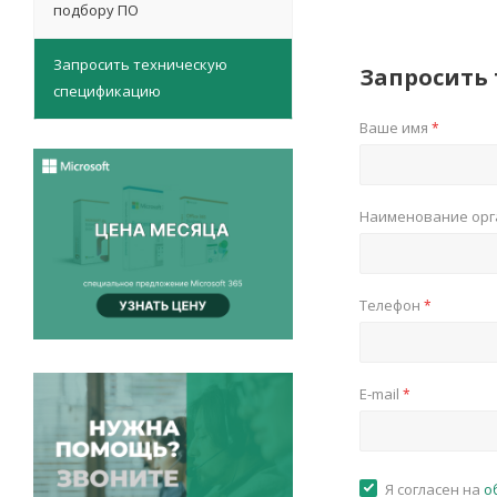
подбору ПО
Запросить техническую
Запросить
спецификацию
Ваше имя
*
Наименование ор
Телефон
*
E-mail
*
Я согласен на
о