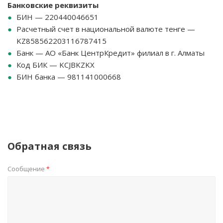
Банковские реквизиты
БИН — 220440046651
Расчетный счет в национальной валюте тенге —
KZ858562203116787415
Банк — АО «Банк ЦентрКредит» филиал в г. Алматы
Код БИК — KCJBKZKX
БИН банка — 981141000668
Обратная связь
Сообщение
*