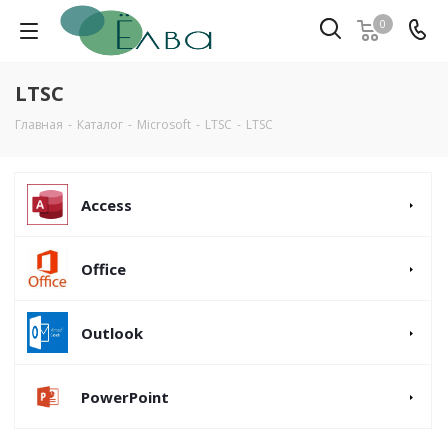
0
LTSC
Главная
-
Каталог
-
Microsoft
-
LTSC
-
LTSC
Access
Office
Outlook
PowerPoint