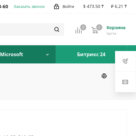
3-60
$ 473.50 ₸
₽ 6.21 ₸
Заказать звонок
Войти
Корзина
0
0
0
пуста
Microsoft
Битрикс 24