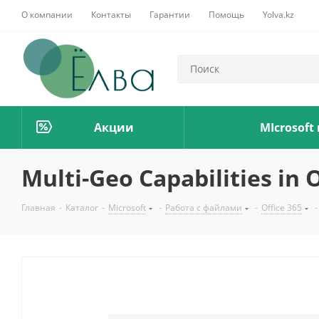
О компании
Контакты
Гарантии
Помощь
Yolva.kz
Акции
MIcrosoft
Multi-Geo Capabilities in O
Главная
-
Каталог
-
Microsoft
-
Работа с файлами
-
Office 365
-