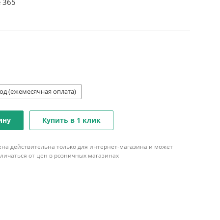
e 365
год (ежемесячная оплата)
ину
Купить в 1 клик
ена действительна только для интернет-магазина и может
тличаться от цен в розничных магазинах