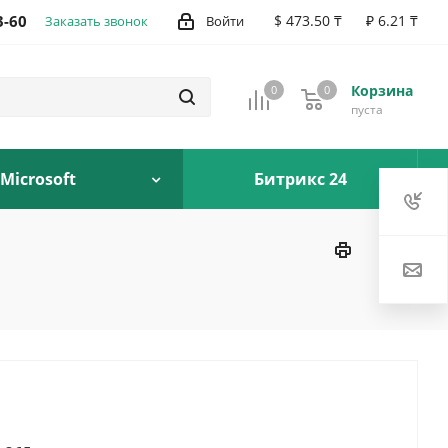
3-60
$ 473.50 ₸
₽ 6.21 ₸
Заказать звонок
Войти
Корзина
0
0
0
пуста
Microsoft
Битрикс 24