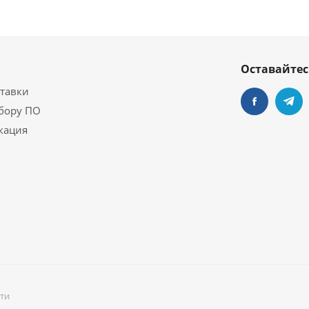
Оставайтес
ставки
бору ПО
кация
ати