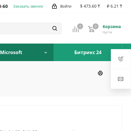
3-60
$ 473.60 ₸
₽ 6.21 ₸
Заказать звонок
Войти
Корзина
0
0
0
пуста
Microsoft
Битрикс 24