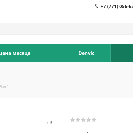
+7 (771) 056-6
 цена месяца
Denvic
Plan 1