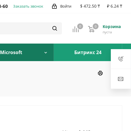
3-60
$ 472.50 ₸
₽ 6.24 ₸
Заказать звонок
Войти
Корзина
0
0
0
пуста
Microsoft
Битрикс 24