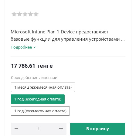
Microsoft Intune Plan 1 Device предоставляет
базовые функции для управления устройствами в
организации.
Подробнее
17 786.61
тенге
Срок действия лицензии
1 месяц (ежемесячная оплата)
1 год (ежегодная оплата)
1 год (ежемесячная оплата)
В корзину