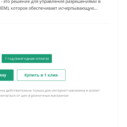
ce - это решение для управления разрешениями в
CIEM), которое обеспечивает исчерпывающую
наченных всем удостоверениям.
1 год (ежегодная оплата)
ину
Купить в 1 клик
ена действительна только для интернет-магазина и может
тличаться от цен в розничных магазинах