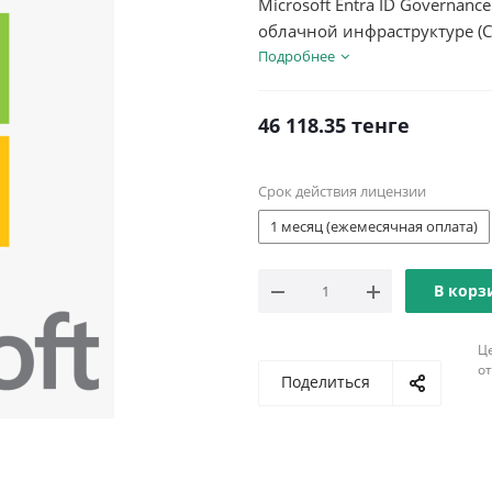
Microsoft Entra ID Governan
облачной инфраструктуре (
видимость разрешений, наз
Подробнее
46 118.35
тенге
Срок действия лицензии
1 месяц (ежемесячная оплата)
В корз
Ц
о
Поделиться