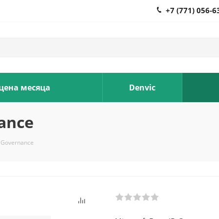
+7 (771) 056-6
 цена месяца
Denvic
nance
D Governance