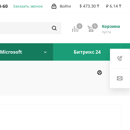
3-60
$ 473.30 ₸
₽ 6.14 ₸
Заказать звонок
Войти
Корзина
0
0
0
пуста
Microsoft
Битрикс 24