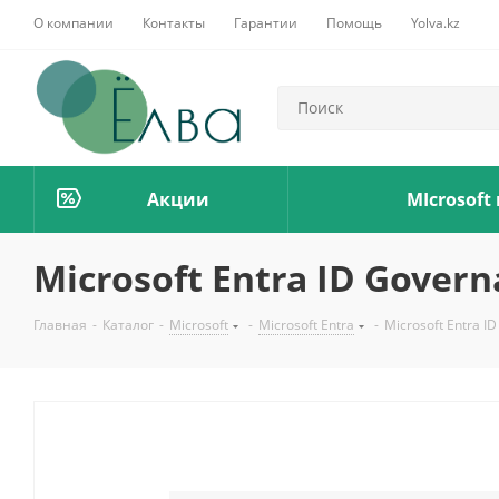
О компании
Контакты
Гарантии
Помощь
Yolva.kz
Акции
MIcrosoft
Microsoft Entra ID Gover
Главная
-
Каталог
-
Microsoft
-
Microsoft Entra
-
Microsoft Entra I