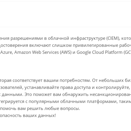
авления разрешениями в облачной инфраструктуре (CIEM), к
достоверения включают слишком привилегированные рабочи
zure, Amazon Web Services (AWS) и Google Cloud Platform (GC
орая соответствует вашим потребностям. От небольших бизн
вателей, устанавливайте права доступа и контролируйте, к
ет с данными. Это поможет вам обнаружить несанкциониров
тегрируется с популярными облачными платформами, такими 
а помочь вам решить любые вопросы.
езопасность ваших данных!