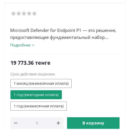
Microsoft Defender for Endpoint P1 — это решение,
предоставляющее фундаментальный набор
возможностей, включая ведущую в отрасли
Подробнее
антивирусную защиту, снижение атаки
поверхности и управление доступом на основе
19 773.36
тенге
устройств. Это единые инструменты безопасности
и централизованное управление. Также включена
Срок действия лицензии
следующая поколения антивирусная защита.
1 месяц (ежемесячная оплата)
1 год (ежегодная оплата)
1 год (ежемесячная оплата)
В корзину