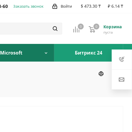
3-60
$ 473.30 ₸
₽ 6.14 ₸
Заказать звонок
Войти
Корзина
0
0
0
пуста
Microsoft
Битрикс 24