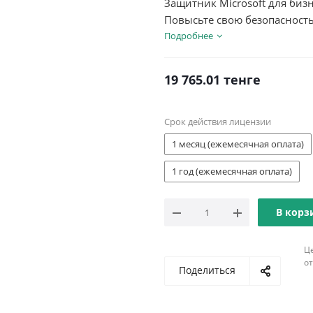
Защитник Microsoft для бизн
Повысьте свою безопасност
использовании защиты устро
Подробнее
19 765.01
тенге
Срок действия лицензии
1 месяц (ежемесячная оплата)
1 год (ежемесячная оплата)
В корз
Ц
о
Поделиться