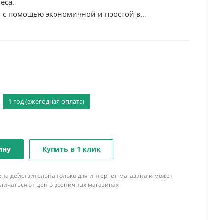
еса.
ь с помощью экономичной и простой в
йств на базе искусственного интеллекта.
1 год (ежегодная оплата)
ину
Купить в 1 клик
ена действительна только для интернет-магазина и может
тличаться от цен в розничных магазинах