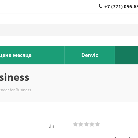
+7 (771) 056-6
 цена месяца
Denvic
siness
ender for Business