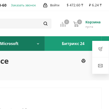
3-60
$ 472.60 ₸
₽ 6.24 ₸
Заказать звонок
Войти
Корзина
0
0
0
пуста
Microsoft
Битрикс 24
nce