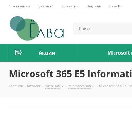
О компании
Контакты
Гарантии
Помощь
Yolva.kz
Акции
MIcrosoft
Microsoft 365 E5 Informat
Главная
-
Каталог
-
Microsoft
-
Microsoft 365
-
Microsoft 365 E5 In