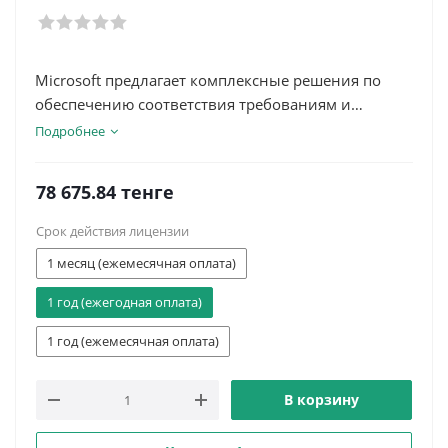
Microsoft предлагает комплексные решения по
обеспечению соответствия требованиям и
управлению данными, которые помогут вашей
Подробнее
организации управлять рисками, защищать и
управлять конфиденциальными данными, а
78 675.84
тенге
также реагировать на нормативные требования.
Срок действия лицензии
1 месяц (ежемесячная оплата)
1 год (ежегодная оплата)
1 год (ежемесячная оплата)
В корзину