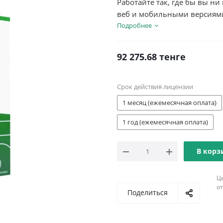
Работайте так, где бы вы ни
веб и мобильными версиями W
интеллектуальными инструм
Подробнее
92 275.68
тенге
Срок действия лицензии
1 месяц (ежемесячная оплата)
1 год (ежемесячная оплата)
В корз
Ц
о
Поделиться