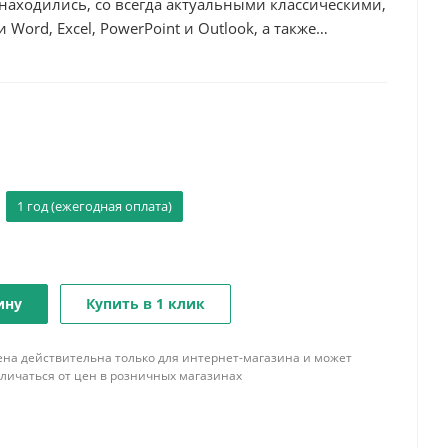
 находились, со всегда актуальными классическими,
ord, Excel, PowerPoint и Outlook, а также
ентами для бизнеса.
1 год (ежегодная оплата)
ину
Купить в 1 клик
ена действительна только для интернет-магазина и может
тличаться от цен в розничных магазинах