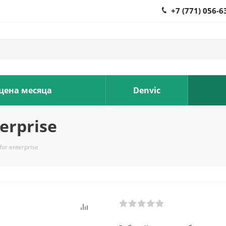
+7 (771) 056-6
 цена месяца
Denvic
terprise
for enterprise