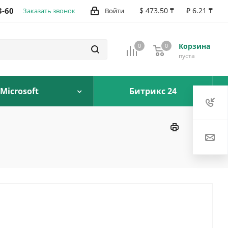
3-60
$ 473.50 ₸
₽ 6.21 ₸
Заказать звонок
Войти
Корзина
0
0
0
пуста
Microsoft
Битрикс 24