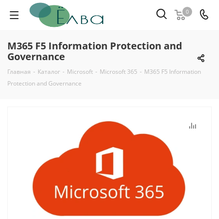
0
M365 F5 Information Protection and
Governance
Главная
-
Каталог
-
Microsoft
-
Microsoft 365
-
M365 F5 Information
Protection and Governance